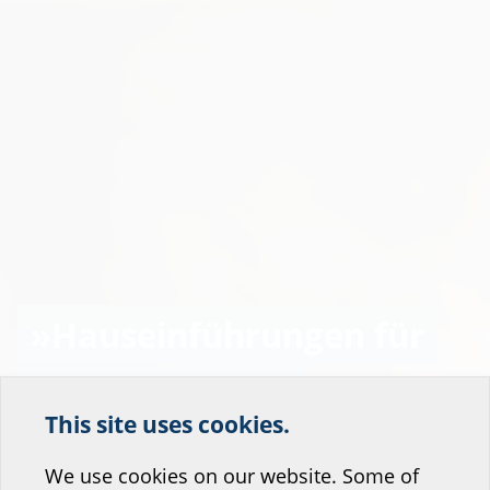
»Hauseinführungen für
Wärmepumpen
This site uses cookies.
Help us improve our
optimal planen«
website service.
We use cookies on our website. Some of