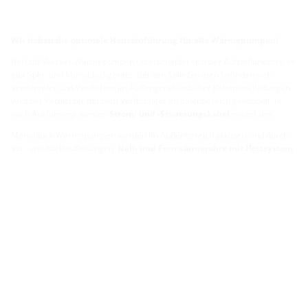
Wir haben die optimale Hauseinführung für alle Wärmepumpen!
Bei Luft-Wasser-Wärmepumpen unterscheidet sich der Aufstellungsort, es
gibt Split- und Monoblockgeräte. Bei den Split-Geräten befinden sich
Verdampfer und Verdichter im Außengerät und über Kältemittelleitungen
wird der Verdichter mit dem Verflüssiger im Innenbereich gekoppelt. Je
nach Ausführung werden
Strom- und -Steuerungskabel
mitgeführt.
Monoblock-Wärmepumpen werden im Außenbereich platziert und durch
Vor- und Rücklaufleitungen,
Nah- und Fernwärmerohre mit Heizsystem
im Inneren verbunden. Hierfür werden Nah- und Fernwärmerohre
verwendet,
entweder mit Vor- und Rücklauf in einem Rohr oder
separat in zwei Rohren.
Bei Sole-Wasser- und Wasser-Wasser-Wärmepumpen werden
Kunststoffrohre
verwendet.
Welche Leitungen und Rohre Sie nun genau benötigen für die
Installation Ihrer Wärmepumpe erfahren Sie mit unserem
Planungstool.