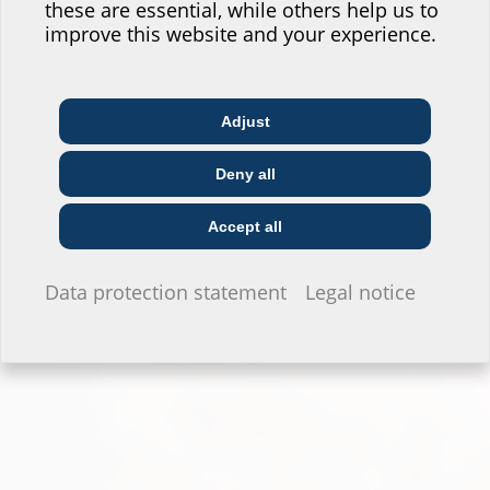
these are essential, while others help us to
Where would you place yourself?
improve this website and your experience.
Zum Planungstool
Adjust
Architect & designer
Wholesaler
Telecoms
Deny all
Construction
Utility company
Installer
company
Accept all
I do not wish to provide any information.
Data protection statement
Legal notice