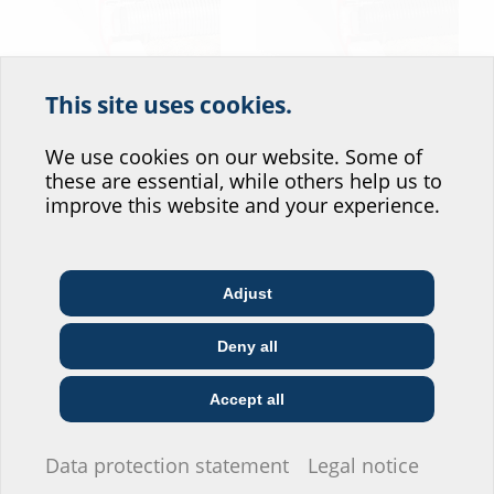
This site uses cookies.
HSI150 KMA mit
HSI150 KMA mit
Help us improve our
angeschlossenem
angeschlossenem
Kabelschutzrohr
Wellrohr und Clipringen
website service.
We use cookies on our website. Some of
Hateflex14150
these are essential, while others help us to
Where would you place yourself?
improve this website and your experience.
Leitungsinfrastruktur-Systeme haben vielfältige
Adjust
Anwendungsgebiete
:
Architect & designer
Wholesaler
Telecoms
Deny all
Energieversorgung
Construction
Konverterstationen, Umspannwerke und Windkraftanlagen
Utility company
Installer
company
Accept all
Bauwesen und Infrastruktur
Industrieanlagen: Schutz von Strom- und Datenkabeln
Rechenzentren: Organisation und Schutz von großen
I do not wish to provide any information.
Data protection statement
Legal notice
Kabelmengen für Stromversorgung und Datennetzwerke.