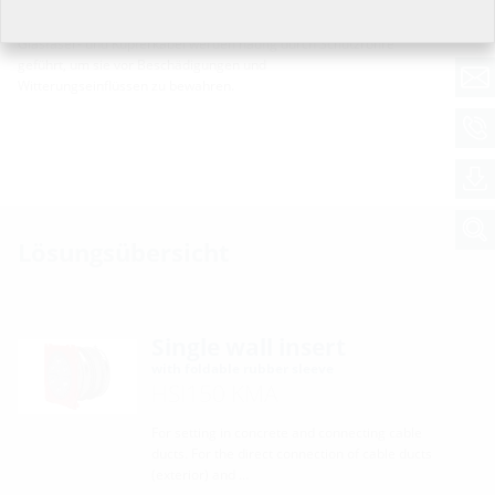
Telekommunikation
Glasfaser- und Kupferkabel werden häufig durch Schutzrohre
geführt, um sie vor Beschädigungen und
Witterungseinflüssen zu bewahren.
Lösungsübersicht
Single wall insert
with foldable rubber sleeve
HSI150 KMA
For setting in concrete and connecting cable
ducts. For the direct connection of cable ducts
(exterior) and …