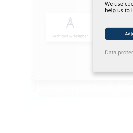
We use cook
help us to 
Adj
Architect & designer
Wholesaler
Data prote