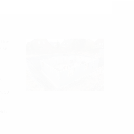
. Und
eise
g,
n. 50
n
eich