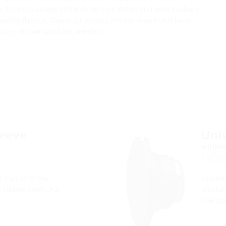
hte, formschlüssige Verbindung zum Beton und eine saubere
achtelflansch. Dieser ist bündig mit der Wand und kann
tung mit verspachtelt werden.
leeve
Univ
withou
UD
es thanks to the
Optimis
-ribbed seals. For
blockag
The spe