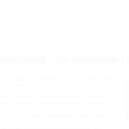
telflansch – die universelle 
ch eine erhöhte Radonbelastung gibt es auch immer mehr
heit, womit man gleich zweifach geschützt ist.
ülle des Kellers aufgetragen. Hier gibt es einiges zu
zwischen einzelnen Bauelementen und auch für sämtliche
tterrohre ist nur als Hohlkehle möglich und sehr
 einer Anpressflanschlösung gearbeitet werden, sprich es
 zum anderen wird ein zusätzlicher Anpressflansch
in Futterrohr mit Anspachtelflansch einzuplanen. Das