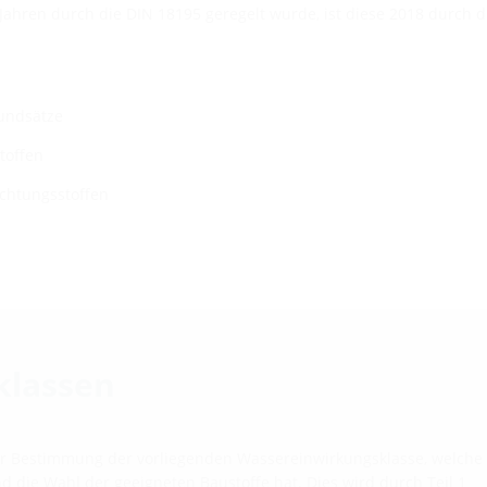
 Jahren durch die DIN 18195 geregelt wurde, ist diese 2018 durch d
rundsätze
toffen
ichtungsstoffen
klassen
er Bestimmung der vorliegenden Wassereinwirkungsklasse, welche
d die Wahl der geeigneten Baustoffe hat. Dies wird durch Teil 1