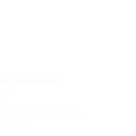
ersal wall entry
t edges
M
ed flow through the wall - prevents
es and backflow in the drainage system.
cial design …