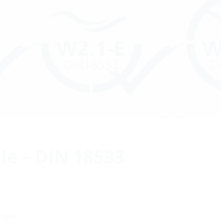
le – DIN 18533
m der