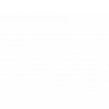
Gebäudeabdichtung
 nach Lastfall und Wassereinwirkungsklasse sehr unterschiedlich
utzutage wichtig. Auch gesundheitsschädliche Gase wie beispielsw
htung abgehalten werden.
rchlässigkeit eine verlässliche Lösung. Ein gewisses Maß an
en, worunter die Gasdichtheit natürlich leidet. Aus diesem Grund
umendickbeschichtung (PMBC) und bahnförmige Schwarzabdichtun
er DIN 18533 ist die Verwendung von Bitumendickbeschichtungen
g und erfordert lediglich eine Anspachtelfläche von umlaufend mi
0 mm und keine teure und aufwändige Fest-Losflanschkonstruktio
BC oder MDS (Mineralische Dichtschlämme) sind im Vergleich zu
eisen, weshalb sich die bahnförmigen Abdichtungen im Wandber
n mit Anspachtelflansch also immer auf der sicheren Seite.