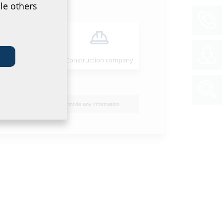
le others
Installer
Construction company
I do not wish to provide any information.