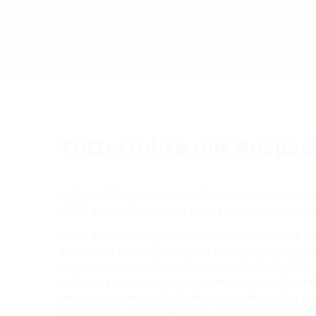
Futterrohre mit Anspach
Seit dem Bekanntwerden des Gesundheitsrisikos dur
PMBC-Beschichtungen mit einer geprüften Radonsicher
PMBC-Beschichtungen werden auf die äußere Gebäudeh
beachten im Hinblick auf Schichtdicken, Übergänge 
Durchdringungen. Eine Anbindung an herkömmliche Fu
aufwändig. Bei Kernbohrungen muss nachträglich mit
muss zum einen die Kernbohrung erstellt werden und
benötigt. Am einfachsten ist es, bereits im Vorfeld e