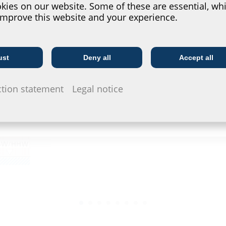
ies on our website. Some of these are essential, whi
improve this website and your experience.
W1.1-E Bodenfeuchte
stark wasserdurchlässiger Boden
ust
Deny all
Accept all
Telecoms
Verfüllmaterial stark wasserdurchlässig
Utility company
ction statement
Legal notice