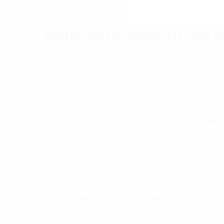
Anforderungen an die 
Die Anforderungen an die Gebäudeabdichtung sind je
nicht nur eine entsprechende Wasserdichtheit ist he
Radon oder Methan müssen durch die Gebäudeabdic
WU-Beton bietet vor allem im Bereich der Wasserundu
Rissbildung ist in der Praxis jedoch nicht zu vermeid
gewinnt die sogenannte „schwarze Wanne“, also Bit
immer mehr an Bedeutung. Seit dem Inkrafttreten d
(PMBC) bis zu einem Lastfall W2.1-E auch normzulässi
mm oder einen Anpressflansch von umlaufend min. 3
mehr. Die Kosten- und Verarbeitungsvorteile der PM
bahnförmigen Abdichtungen nicht von der Hand zu w
meist auf den Lastfall W2.2-E beschränken.
Bis zu einem Lastfall W2.1-E sind Sie mit Futterrohre