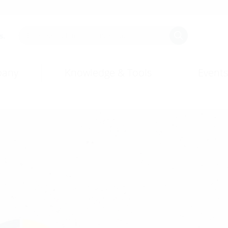
s.
any
Knowledge & Tools
Events