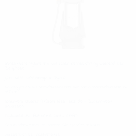
abnehmbare Pylone zur optischen Kennzeichnung während der
Bauphase
geschütze Kabelablage in Pylone
sabotagesicherer Verschlussdeckel-nur mit Sonderschlüsseln zu
öffnen
höhenverstellbarer Aufsatz lässt sich dem Bodenniveau
anpassen
Möglichkeit zur Aufnahme eines Gf-AP
Schutzrohrsystem im Inneren für Glasfaser-Kabel
wasserdichtes Dichtgehäuse