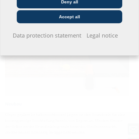
Deny all
Construction
Utility company
Installer
company
Accept all
Entdecken Sie die Möglichkeiten
I do not wish to provide any information.
Data protection statement
Legal notice
Neubau
Clever geplant ist halb erschlossen! Legen sie den Grundstein für eine
kostengünstige Erschließung bereits von Beginn an. Mit dem Einsatz
der G-Box an der Grundstücksgrenze kann das Glasfasernetz bis
dorthin bereits frühzeitig fertiggestellt werden.