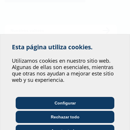
Nuestros valores
Código de conducta
Esta página utiliza cookies.
¡Ayúdenos a mejorar
el servicio que ofrece
Sistema de comunicación de irregularidades
Utilizamos cookies en nuestro sitio web.
Algunas de ellas son esenciales, mientras
nuestro sitio web!
que otras nos ayudan a mejorar este sitio
¿Dónde se situaría usted?
web y su experiencia.
Configurar
Empresa de
Arquitectura y diseño
Mayorista
telecomunicaciones
Rechazar todo
Empresa de servicios
Instalaciones
Constructora
públicos