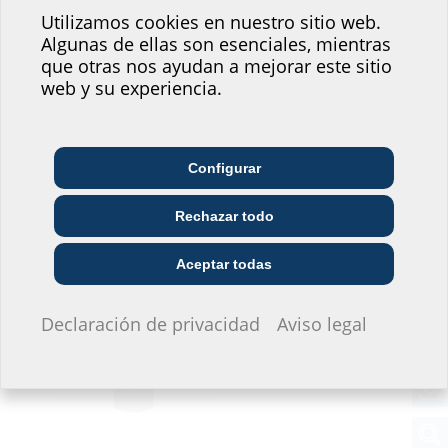
el servicio que ofrece
Utilizamos cookies en nuestro sitio web.
Algunas de ellas son esenciales, mientras
nuestro sitio web!
que otras nos ayudan a mejorar este sitio
¿Dónde se situaría usted?
web y su experiencia.
Configurar
Empresa de
Arquitectura y diseño
Mayorista
telecomunicaciones
Electromovilidad
Rechazar todo
Empresa de servicios
Instalaciones
Constructora
públicos
Aceptar todas
No quiero dar información.
Declaración de privacidad
Aviso legal