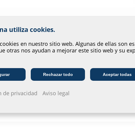
 el servicio que ofrece nuestr
corriente, gas, agua y
tiples sistemas para realizar
na utiliza cookies.
demás de la entrada de
es tuberías de suministro, aquí
cookies en nuestro sitio web. Algunas de ellas son es
edificio.
e otras nos ayudan a mejorar este sitio web y su exp
 su disposición una amplia
zación de sus entradas de
 hasta entradas del edificio
Empresa de
Empresa de servicios
gurar
Rechazar todo
Aceptar todas
con la innovadora entrada de
I
telecomunicaciones
públicos
n de privacidad
Aviso legal
: nuestros sistemas están
mologaciones vigentes.