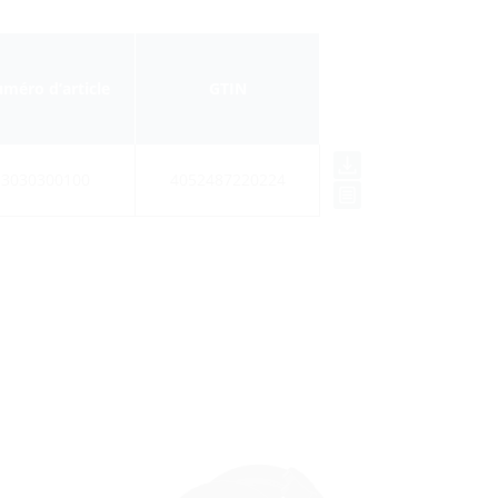
méro d’article
GTIN
3030300100
4052487220224