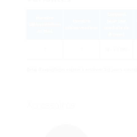
Convient
Nombre
Nombre
pour une
câbles/médium
câbles/médium
conduite de
en tout
Ø (mm)
1
1
58 - 64 MM
Délai d'expédition estimé à environ: 2-3 jours ouvra
Accessoires