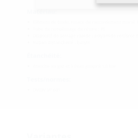
Matériau:
Élément de bride, rosace de raccordement mural,
Tube de remplissage de résine : PE
Dispositif de serrage rapide : polyamide renforcé 
Ruban d'étanchéité : butyle
Étanchéité:
étanche au gaz et à l'eau jusqu'à 1,0 bar
Tests/normes:
DVGW VP 601
Variantes