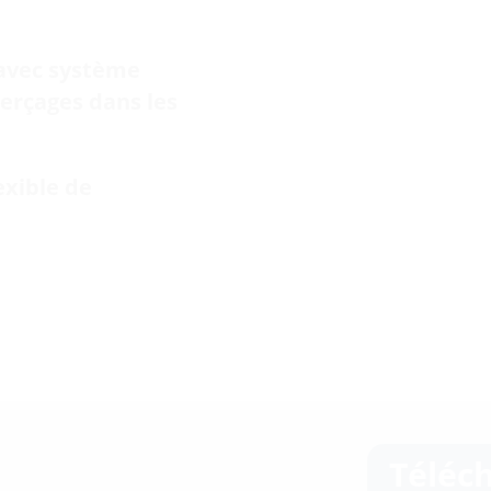
 avec système
erçages dans les
exible de
Téléc