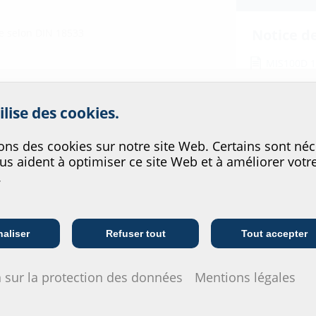
Notice d
e selon DIN 18533
MIS100D 
Rapports
rer le service de notre site w
ilise des cookies.
DVGW Zert
ons des cookies sur notre site Web. Certains sont néc
Fiche tec
us aident à optimiser ce site Web et à améliorer votr
.
Pour téléchar
veuillez conf
télécharger 
Entreprises de
Entreprises de
I
télécommunication
fourniture
aliser
Refuser tout
Tout accepter
.1-E
 sur la protection des données
Mentions légales
 gaz, modèles Schuck et RMA