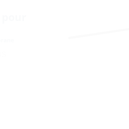
e pour
brane
as