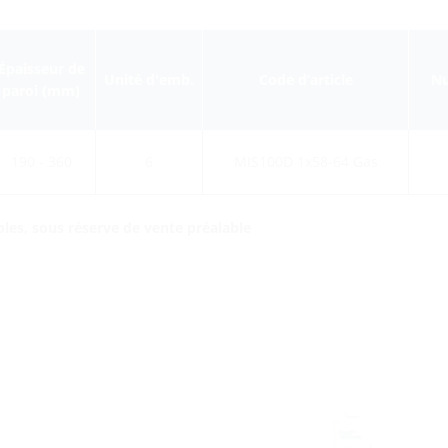
Épaisseur de
Unité d'emb.
Code d’article
Nu
paroi (mm)
190 - 360
6
MIS100D 1x58-64 Gas
bles, sous réserve de vente préalable