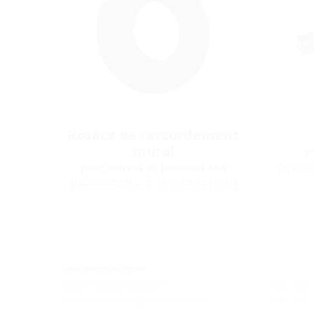
Rosace de raccordement
mural
p
(néces
pour entrées de bâtiment MIS
(nécessaire à l'installation)
Site Hermaringen
Robert-Bosch-Straße 9
Tel.: +49
89568 Hermaringen, GERMANY
Fax: +49