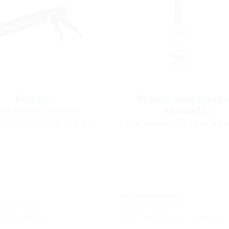
Pistolet
Résine bicomposa
Resinator
our injection de résine
saire à l'installation)
(nécessaire à l'installa
Site Heidenheim
 7322 1333-0
Zoeppritzstraße 73
 7322 1333-999
89522 Heidenheim, GERMANY