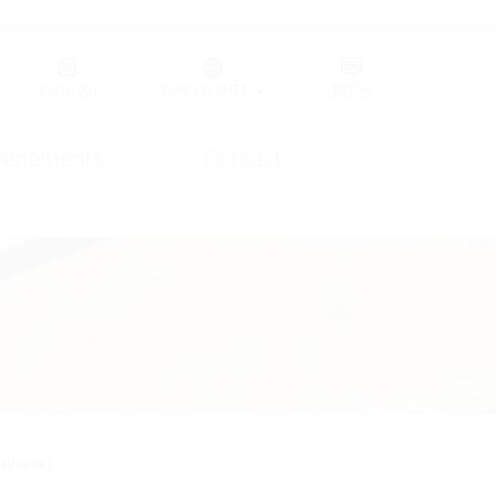
Germany (GER)
Liste
(0)
Region (HT)
vènements
Contact
uverte)