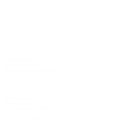
Site Hermaringen
Robert-Bosch-Straße 9
89568 Hermaringen, GERMANY
Tel.: +49 7322 1333-0
Fax: +49 7322 1333-999
Site Heidenheim
Zoeppritzstraße 73
89522 Heidenheim, GERMANY
Tel.: +49 7321 94690-0