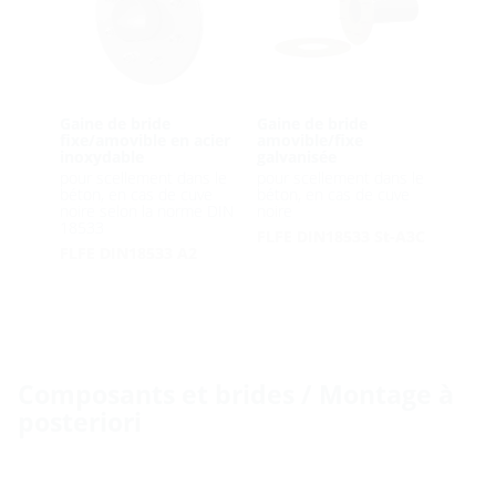
Gaine de bride
Gaine de bride
fixe/amovible en acier
amovible/fixe
inoxydable
galvanisée
pour scellement dans le
pour scellement dans le
béton, en cas de cuve
béton, en cas de cuve
noire selon la norme DIN
noire
18533
FLFE DIN18533 St-A3C
FLFE DIN18533 A2
Composants et brides / Montage à
posteriori