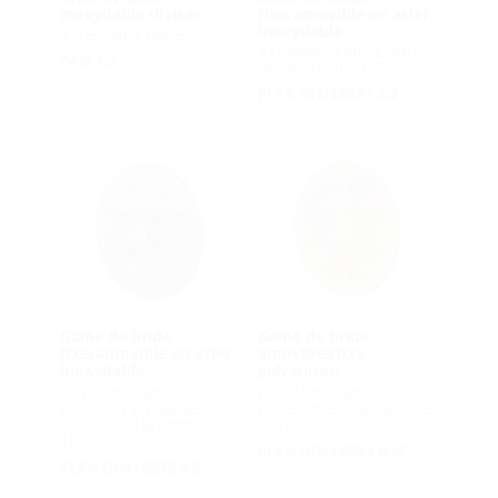
inoxydable divisée
fixe/amovible en acier
inoxydable
à cheviller à postériori
à cheviller a posteriori
FAG A2
selon DIN 18531*
FLFA DIN18531 A2
Gaine de bride
Gaine de bride
fixe/amovible en acier
amovible/fixe
inoxydable
galvanisée
pour chevillage à
pour chevillage à
postériori en cas de cuve
postériori en cas de cuve
noire selon la norme DIN
noire
18533
FLFA DIN18533 A3C
FLFA DIN18533 A2