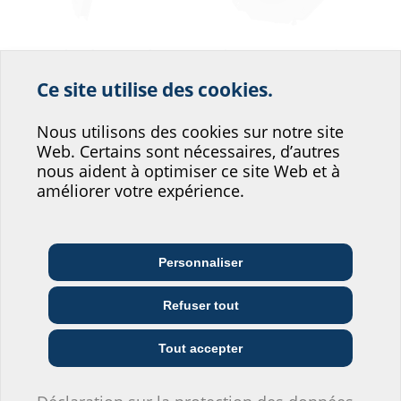
Gaine de raccordement
Gaine avec passage de
câble à valeur ajoutée
pour installation de murs
brute
Ce site utilise des cookies.
doubles/à éléments
à sceller dans le béton
Aidez-nous à
AFRE 100
BWS
Nous utilisons des cookies sur notre site
améliorer le service de
Web. Certains sont nécessaires, d’autres
notre site web !
nous aident à optimiser ce site Web et à
améliorer votre expérience.
Où vous situeriez-vous?
Personnaliser
Architecte et
Entreprises de
Grossistes
concepteur/conceptrice
télécommunication
Refuser tout
Tube de fourrage avec
Presse-étoupe
manchon en
KV PG
Entreprises de
Installateurs
Entrepreneurs
caoutchouc rabattable
fourniture
Tout accepter
pour le scellement dans
le béton et le
raccordement de gaines
de protection de câble