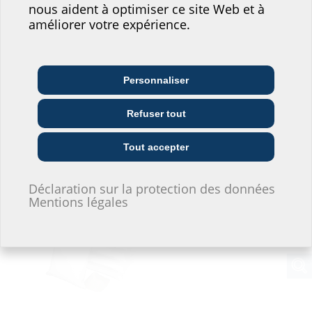
notre site web !
nous aident à optimiser ce site Web et à
améliorer votre expérience.
Où vous situeriez-vous?
Personnaliser
Architecte et
Entreprises de
Grossistes
concepteur/conceptrice
télécommunication
Refuser tout
Entreprises de
Installateurs
Entrepreneurs
fourniture
Tout accepter
Sable d‘étanchement
Déclaration sur la protection des données
Je ne souhaite pas donner d'informations.
Mentions légales