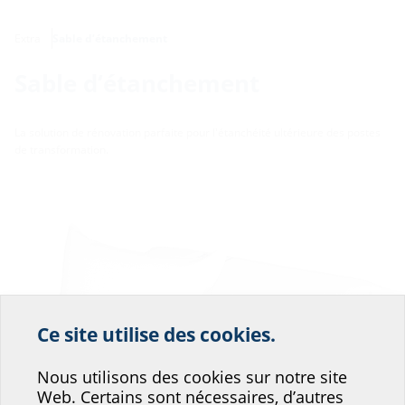
Extra
Sable d‘étanchement
Sable d‘étanchement
La solution de rénovation parfaite pour l'étanchéité ultérieure des postes
de transformation.
Ce site utilise des cookies.
Aidez-nous à
Nous utilisons des cookies sur notre site
améliorer le service de
Web. Certains sont nécessaires, d’autres