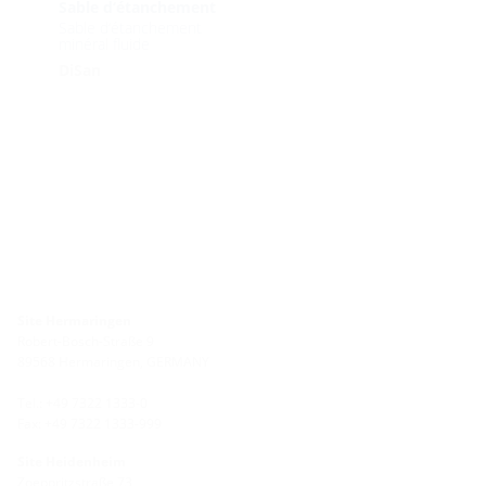
Sable d‘étanchement
Sable d‘étanchement
minéral fluide
DiSan
Site Hermaringen
Robert-Bosch-Straße 9
89568 Hermaringen, GERMANY
Tel.: +49 7322 1333-0
Fax: +49 7322 1333-999
Site Heidenheim
Zoeppritzstraße 73