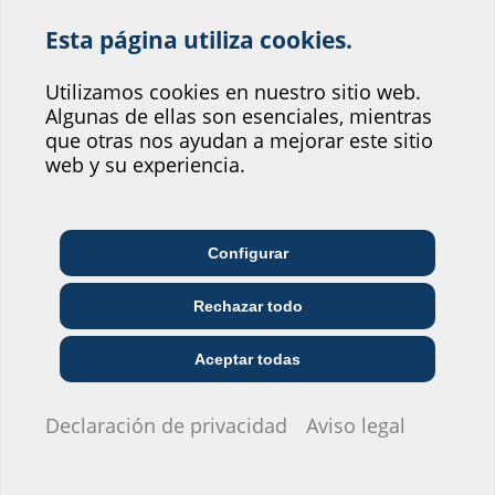
configure el producto en la parte inferior y descárguelo utilizando
Esta página utiliza cookies.
el símbolo
.
¡Ayúdenos a mejorar
el servicio que ofrece
Utilizamos cookies en nuestro sitio web.
Algunas de ellas son esenciales, mientras
nuestro sitio web!
que otras nos ayudan a mejorar este sitio
¿Dónde se situaría usted?
web y su experiencia.
Variantes
Configurar
Empresa de
Arquitectura y diseño
Mayorista
telecomunicaciones
Rechazar todo
Brida
Empresa de servicios
Revestimiento
Brida
Instalaciones
Constructora
públicos
suelta
Código de
Número de
de tubería Ø
fija Ø
GT
i
Aceptar todas
Ø
artículo
artículo
(mm)
(mm)
(mm)
No quiero dar información.
FLFA1x100/80/0
Declaración de privacidad
Aviso legal
100
425
415
DIN18533 St-
3030353411
405248
A3C