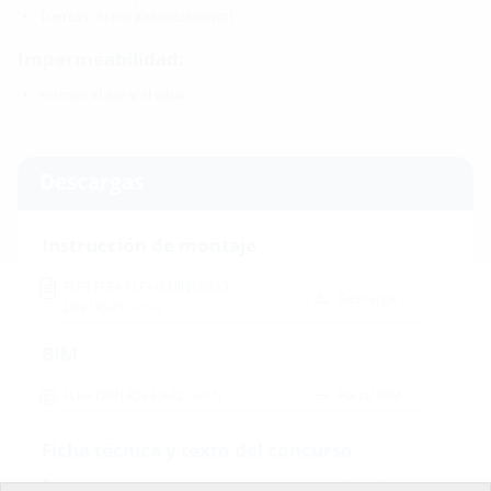
Tuercas: Acero galvanizado (vz)
Impermeabilidad:
estanco al gas y al agua
Descargas
Instrucción de montaje
FLFE FLFA FLFAG DIN18533
Descarga
DIN18531
(PDF)
BIM
FLFA DIN18533 A3C
(BIM)
Portal BIM
Ficha técnica y texto del concurso
Para descargar la hoja de datos y los textos de la licitación,