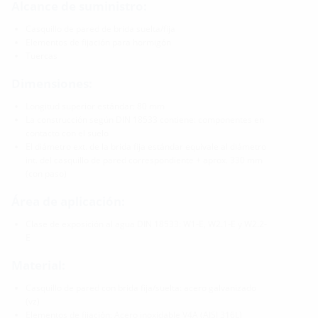
Alcance de suministro:
Casquillo de pared de brida suelta/fija
Elementos de fijación para hormigón
Tuercas
Dimensiones:
Longitud superior estándar: 80 mm
La construcción según DIN 18533 contiene: componentes en
contacto con el suelo
El diámetro ext. de la brida fija estándar equivale al diámetro
int. del casquillo de pared correspondiente + aprox. 330 mm
(con paso)
Área de aplicación:
Clase de exposición al agua DIN 18533: W1-E, W2.1-E y W2.2-
E
Material:
Casquillo de pared con brida fija/suelta: acero galvanizado
(vz)
Elementos de fijación: Acero inoxidable V4A (AISI 316L)