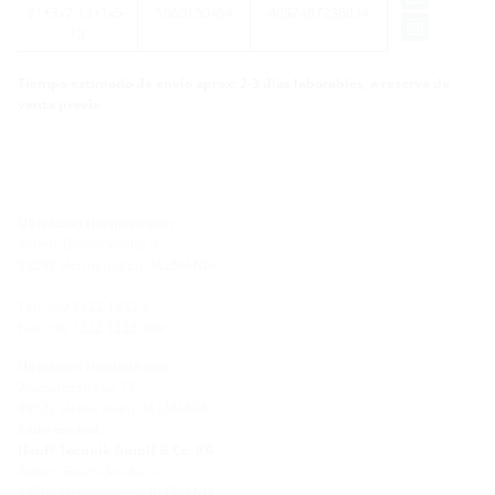
21+3x7-13+1x5-
5060150454
4052487236034
13
Tiempo estimado de envío aprox: 2-3 días laborables, a reserva de
venta previa
Ubicación Hermaringen
Robert-Bosch-Straße 9
89568 Hermaringen, ALEMANIA
Tel.: +49 7322 1333-0
Fax: +49 7322 1333-999
Ubicación Heidenheim
Zoeppritzstraße 73
89522 Heidenheim, ALEMANIA
Sede central:
Hauff-Technik GmbH & Co. KG
Robert-Bosch-Straße 9
89568 Hermaringen, ALEMANIA