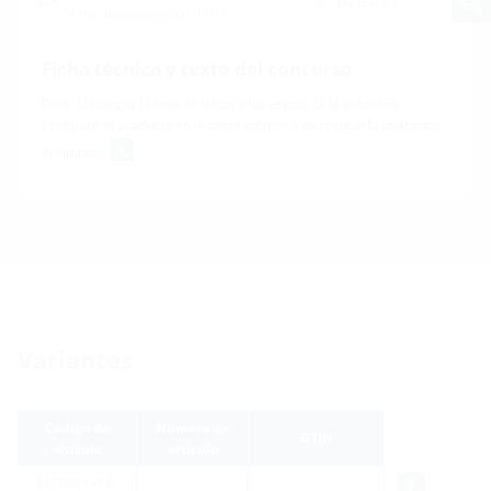
Descarga
Manschettenstopfen
(PDF)
Ficha técnica y texto del concurso
Para descargar la hoja de datos y los textos de la licitación,
configure el producto en la parte inferior y descárguelo utilizando
el símbolo
.
Variantes
Código de
Número de
GTIN
artículo
artículo
MS78K 1x13-