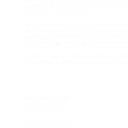
auszutauschen. Die positive Resonanz der Teilnehmer
Erfahrungen in der heutigen Zeit ist.
„Wir sind stolz darauf, unseren Kunden und Partner
können. Das Kundencenter wird ein zentraler Anlaufpu
Bereich der passiven Netztechnik als auch für Abdich
Hausausführungen, dem Kerngeschäft der Hauff-Techni
Ab sofort ist „das Technikum“ für Kunden und Partner
Räumlichkeiten zu besuchen und sich von den vielfält
Standort Hermaringen
Robert-Bosch-Straße 9
Tel.: +49
89568 Hermaringen, GERMANY
Fax: +49
office@hauff-technik.de