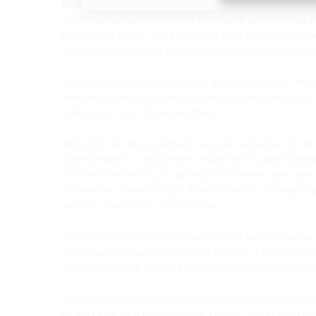
Wir freuen uns, die offizielle Eröffnung unseres n
bekannt zu geben. Die Eröffnung fand im Rahmen der
Tochterunternehmen Hauff-Technik GRIDCOM eingela
Unter den Gästen war auch Dr. Jörn Grossmann, Vor
welcher die neuen Räumlichkeiten gemeinsam mit Dr.
GmbH & Co. KG, offiziell eröffnete.
Während der Veranstaltung betonte Grossman die Be
Unternehmens. „Mit diesem modernen Kundencenters 
Kundenorientierung im Mittelpunkt stehen. Hier wer
präsentiert, sondern auch gemeinsam an Lösungen ge
werden“, erklärte Dr. Grossmann.
Das Kundencenter bietet eine Vielzahl von interakti
und Lösungen hautnah erleben können. Die modernis
ausgestattet und bieten Platz für Schulungen, Works
Die ACADEMY Passive Netztechnik, die im Rahmen der
Möglichkeit, sich über aktuelle Trends und Entwicklu