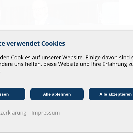
 Service unserer Website zu v
ite verwendet Cookies
en Cookies auf unserer Website. Einige davon sind e
dere uns helfen, diese Website und Ihre Erfahrung z
.
Kommunikations­
:in
EVU/­Stadt­werke
In
branche
ssen
Alle ablehnen
Alle akzeptieren
zerklärung
Impressum