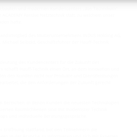
eu gebauten und modernen Kundencenters „das Technikum“
 ACADEMY Passive Netztechnik statt, zu welchem unser
den hatte.
standsmitglied des Mutterunternehmens INDUS Holding AG,
 Michael Seibold, Geschäftsführer der Hauff-Technik
deutung des Kundencenters für die Zukunft des
schafft Hauff-Technik einen Ort, an dem Innovation und
den den Kunden nicht nur Produkte und Dienstleistungen
arbeitet, die den Anforderungen der Zukunft gerecht
ven Bereichen, in denen Kunden die neuesten Technologien
ierten Räumlichkeiten sind mit modernster Technik
hops und individuelle Beratungsgespräche.
 Eröffnung stattfand, bot den Teilnehmern die
ngen in der Branche zu informieren und sich mit Experten