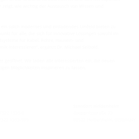
 zeigt, wie wichtig der Austausch von Wissen und
n ein solch modernes und einladendes Umfeld bieten zu
nkt für alle, die sich für innovative Lösungen sowohl im
tsysteme für Kabel, Rohre, Hausein- und
k interessieren“, ergänzt Dr. Michael Seibold.
 geöffnet. Wir laden alle Interessierten ein, die neuen
igen Möglichkeiten inspirieren zu lassen.
Standort Heidenheim
 7322 1333-0
Zoeppritzstraße 73
 7322 1333-999
89522 Heidenheim, GERMANY