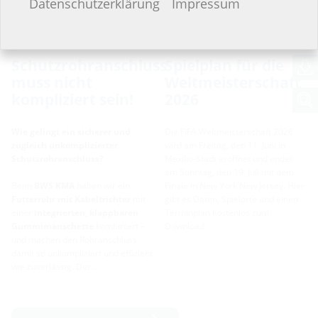
Datenschutzerklärung
Impressum
Schutzrohranschluss
Spielplan für die
muss nicht
Weltmeisterschaft
kompliziert sein!
2026
Wie gelingt ein sicherer und
Die FIFA Weltmeisterschaft 2026
zugleich unkomplizierter
wird am Freitag, den 11. Juni in
Schutzrohranschluss?
Mexiko-Stadt eröffnet und endet
am Sonntag, den 19. Juli mit dem
Beim
BWS KMA
haben wir ein
Finale in New York New Jersey. Hier
Futterrohr mit Kabeltrichter
mit
gibt es Daten, Spielorte und einen
einer
integrierten, klappbaren
Terminplan kostenlos zum
Gummimanschette
kombiniert –
Download.
und machen den Rohranschluss
damit so unkompliziert und effizient
wie zuverlässig. Der …