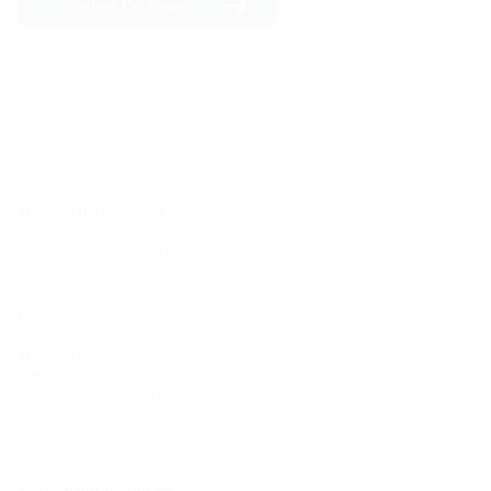
Weitere Meldungen
Standort Hermaringen
Robert-Bosch-Straße 9
89568 Hermaringen, GERMANY
Tel.: +49 7322 1333-0
Fax: +49 7322 1333-999
Standort Heidenheim
Zoeppritzstraße 73
89522 Heidenheim, GERMANY
Tel.: +49 7321 94690-0
office@hauff-technik.de