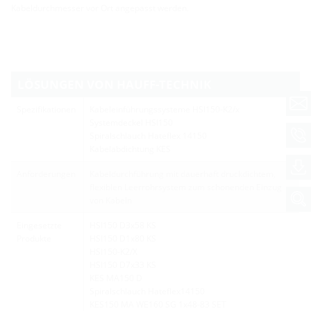
Kabeldurchmesser vor Ort angepasst werden.
LÖSUNGEN VON HAUFF-TECHNIK
Spezifikationen
Kabeleinführungssysteme HSI150-K2/x
Systemdeckel HSI150
Spiralschlauch Hateflex 14150
Kabelabdichtung KES
Anforderungen
Kabeldurchführung mit dauerhaft druckdichtem,
flexiblen Leerrohrsystem zum schonenden Einzug
von Kabeln
Eingesetzte
HSI150 D3x58 KS
Produkte
HSI150 D1x80 KS
HSI150-K2/X
HSI150 D7x33 KS
KES MA150 D
Spiralschlauch Hateflex14150
KES150 MA WE160 SG 1x48-83 SET