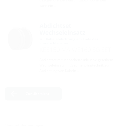
dazugehörenden Anschlusskomponenten
kann ein …
Abdichtset
Wechseleinsatz
zur Kabelabdichtung am Ende des
Spiralschlauches
KES150 MA WE160 SG SET
Abdichtset mit Manschette inklusive geteiltem
Wechseleinsatz mit Segmentringtechnik zur
Abdichtung von Kabeln …
Zur Übersicht
Standort Hermaringen