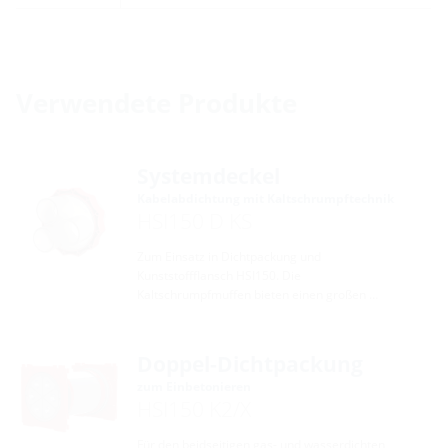
Verwendete Produkte
Systemdeckel
Kabelabdichtung mit Kaltschrumpftechnik
HSI150 D KS
Zum Einsatz in Dichtpackung und
Kunststoffflansch HSI150. Die
Kaltschrumpfmuffen bieten einen großen …
Doppel-Dichtpackung
zum Einbetonieren
HSI150 K2/X
Für den beidseitigen gas- und wasserdichten