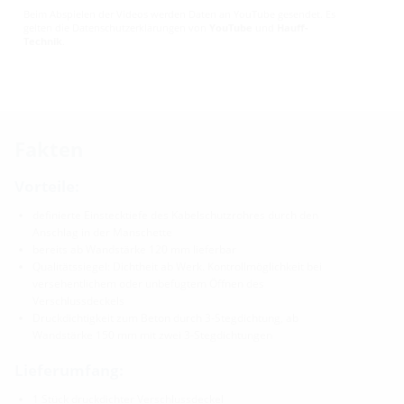
Beim Abspielen der Videos werden Daten an YouTube gesendet. Es
gelten die Datenschutzerklärungen von
YouTube
und
Hauff-
Technik
.
Fakten
Vorteile:
definierte Einstecktiefe des Kabelschutzrohres durch den
Anschlag in der Manschette
bereits ab Wandstärke 120 mm lieferbar
Qualitätssiegel: Dichtheit ab Werk. Kontrollmöglichkeit bei
versehentlichem oder unbefugtem Öffnen des
Verschlussdeckels
Druckdichtigkeit zum Beton durch 3-Stegdichtung, ab
Wandstärke 150 mm mit zwei 3-Stegdichtungen
Lieferumfang:
1 Stück druckdichter Verschlussdeckel