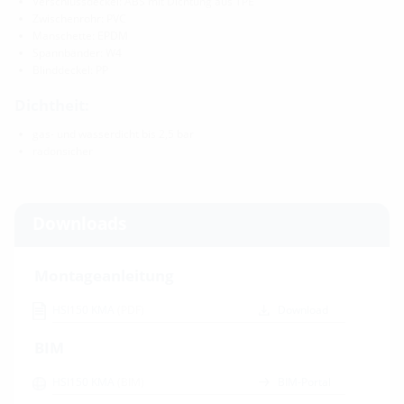
Verschlussdeckel: ABS mit Dichtung aus TPE
Zwischenrohr: PVC
Manschette: EPDM
Spannbänder: W4
Blinddeckel: PP
Dichtheit:
gas- und wasserdicht bis 2,5 bar
radonsicher
Downloads
Montageanleitung
HSI150 KMA
(PDF)
Download
BIM
HSI150 KMA
(BIM)
BIM-Portal