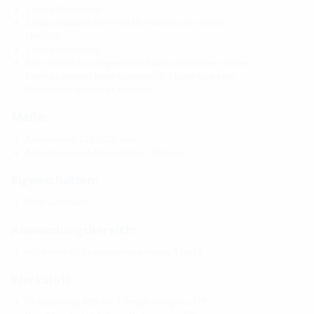
1 Stück Blinddeckel
2 Stück Abstandhalter HSI150 AH40 (nur bei HSI150
KMA172)
1 Stück Spannband
Beim Anschluss von gewellten Kabelschutzrohren müssen
Clipringe separat bestellt werden. Bei Bestellung bitte
Rohrtyp und -hersteller angeben.
Maße:
Rahmenmaß: 220 x 220 mm
Achsabstand mit Abstandhalter: 250 mm
Eigenschaften:
FHRK-zertifiziert
Anwendungsbereich:
WU-Richtlinie: Beanspruchungsklasse 1 und 2
Werkstoff:
Dichtpackung: ABS mit 3-Stegdichtung aus TPE