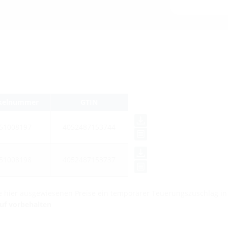
ikelnummer
GTIN
51008197
4052487153744
51008198
4052487153737
die hier ausgewiesenen Preise ein temporärer Teuerungszuschlag i
auf vorbehalten