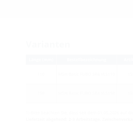
Varianten
Länge (mm)
Bestellbezeichnung
Art
110
MSH Basic FUBO SR4 VLS110
15
198
MSH Basic FUBO SR4 VLS198
15
1) Bitte beachten Sie, dass seit dem 01.05.2026 auf 
Lieferzeit abgehend: 2-3 Arbeitstage, Zwischenverk