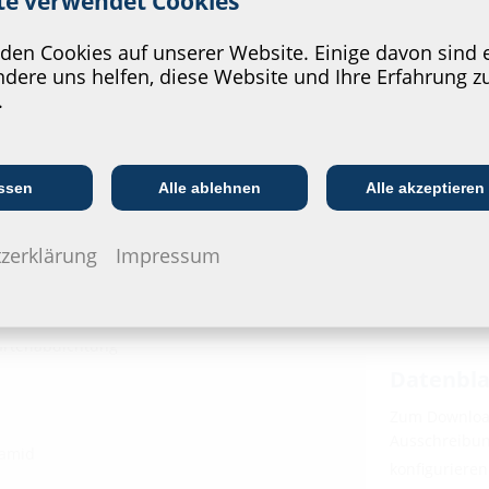
ite verwendet Cookies
en Cookies auf unserer Website. Einige davon sind e
dere uns helfen, diese Website und Ihre Erfahrung z
.
Kommunikations­
:in
EVU/­Stadt­werke
In
branche
ssen
Alle ablehnen
Alle akzeptieren
Downl
zerklärung
Impressum
Montage
MSH Basi
nsatzes
artenabdichtung
Datenbla
Zum Download
Ausschreibung
yamid
konfiguriere