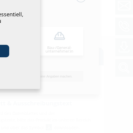
ssentiell,
u
Bau-/General­
stallateur:in
unternehmer:in
oads
anleitung
Ich möchte keine Angaben machen.
c FUBO BHP
(PDF)
Download
tt & Ausschreibungstext
 des Datenblattes und der
stexte, bitte das Produkt im unteren Bereich
n und über das Symbol
downloaden.