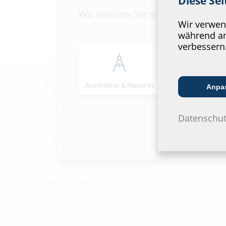
Diese Se
Wo würden Sie sich einordnen?
Wir verwend
während an
verbessern
Fakten
Architekt:in & Planer:in
Handels­partner
Anpa
Lieferumfang:
Datenschut
5 bzw. 9 Stück Stapelrahmen
je Variante: passender verlängerter Dichteinsatz
2 Stück Nagelschrauben zur Fixierung des Dichtei
8 Stück selbstschneidende Schrauben 8x35 für Sp
Werkstoff:
Grundkörper-Rahmensegmente: ABS
Ankerplatte Dichteinsatz: glasfaserverstärktes Pol
Rohre Dichteinsatz: ABS mit TPE