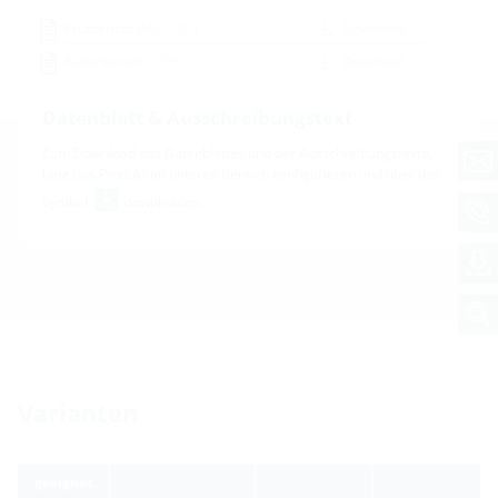
Prüfbericht BAL
(PDF)
Download
Radonbericht
(PDF)
Download
Datenblatt & Ausschreibungstext
Zum Download des Datenblattes und der Ausschreibungstexte,
bitte das Produkt im unteren Bereich konfigurieren und über das
Symbol
downloaden.
Varianten
geeignet