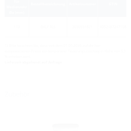
für
Bestellbezeichnung
Artikelnummer
GTIN
Medienrohr
Øa (mm)
110
BALF RLS
3030551821
4052487247108
1) Bitte beachten Sie, dass seit dem 01.05.2026 auf die hier
ausgewiesenen Preise ein temporärer Teuerungszuschlag in Höhe von 5,3
% erhoben wird.
Lieferzeit abgehend: auf Anfrage
Zubehör