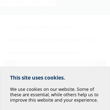
News
Spielplan für die Weltmeisterschaft 2026
Spielplan für die Weltmeisterschaft 2026
zum Download und Selbstausdrucken
This site uses cookies.
Help us improve our
website service.
We use cookies on our website. Some of
these are essential, while others help us to
Where would you place yourself?
improve this website and your experience.