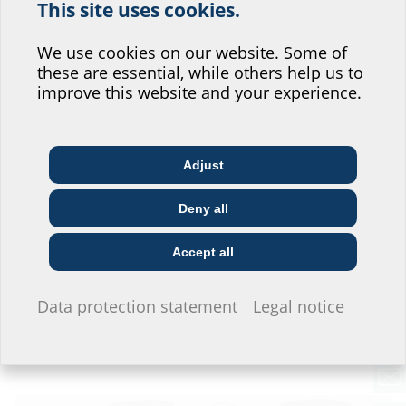
This site uses cookies.
Help us improve our
Image material
website service.
We use cookies on our website. Some of
these are essential, while others help us to
Where would you place yourself?
improve this website and your experience.
Adjust
Architect & designer
Wholesaler
Telecoms
Deny all
Construction
Utility company
Installer
company
Accept all
I do not wish to provide any information.
Data protection statement
Legal notice