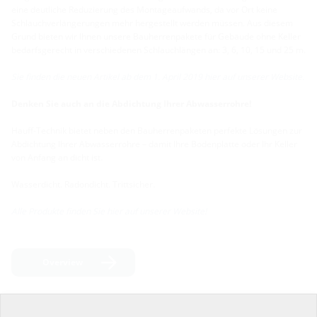
eine deutliche Reduzierung des Montageaufwands, da vor Ort keine
Schlauchverlängerungen mehr hergestellt werden müssen. Aus diesem
Grund bieten wir Ihnen unsere Bauherrenpakete für Gebäude ohne Keller
bedarfsgerecht in verschiedenen Schlauchlängen an: 3, 6, 10, 15 und 25 m.
Sie finden die neuen Artikel ab dem 1. April 2019 hier auf unserer Website.
Denken Sie auch an die Abdichtung Ihrer Abwasserrohre!
Hauff-Technik bietet neben den Bauherrenpaketen perfekte Lösungen zur
Abdichtung Ihrer Abwasserrohre – damit Ihre Bodenplatte oder Ihr Keller
von Anfang an dicht ist.
Wasserdicht. Radondicht. Trittsicher.
Alle Produkte finden Sie hier auf unserer Website!
Overview